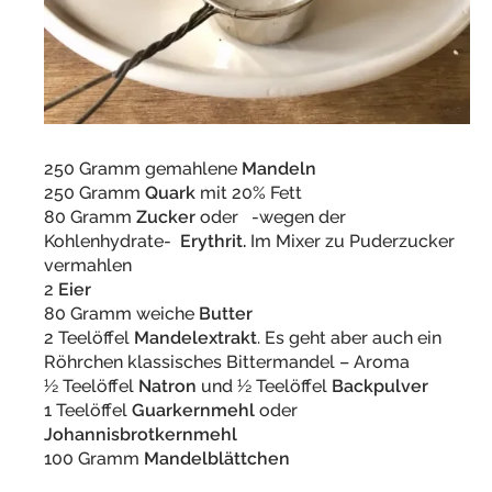
250 Gramm gemahlene
Mandeln
250 Gramm
Quark
mit 20% Fett
80 Gramm
Zucker
oder -wegen der
Kohlenhydrate-
Erythrit.
Im Mixer zu Puderzucker
vermahlen
2
Eier
80 Gramm weiche
Butter
2 Teelöffel
Mandelextrakt
. Es geht aber auch ein
Röhrchen klassisches Bittermandel – Aroma
½ Teelöffel
Natron
und ½ Teelöffel
Backpulver
1 Teelöffel
Guarkernmehl
oder
Johannisbrotkernmehl
100 Gramm
Mandelblättchen