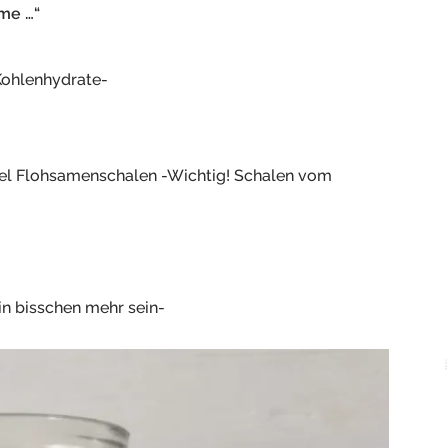
me …“
Kohlenhydrate-
fel Flohsamenschalen -Wichtig! Schalen vom
n bisschen mehr sein-