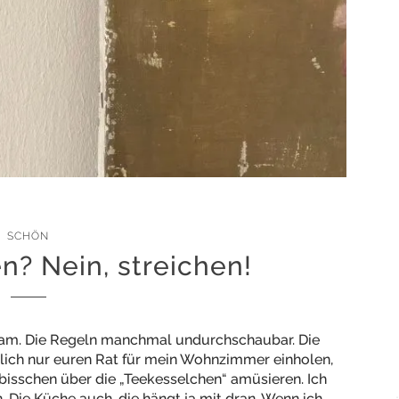
SCHÖN
n? Nein, streichen!
rsam. Die Regeln manchmal undurchschaubar. Die
ntlich nur euren Rat für mein Wohnzimmer einholen,
n bisschen über die „Teekesselchen“ amüsieren. Ich
 Die Küche auch, die hängt ja mit dran. Wenn ich…