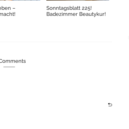
eben –
Sonntagsblatt 225!
macht!
Badezimmer Beautykur!
 Comments