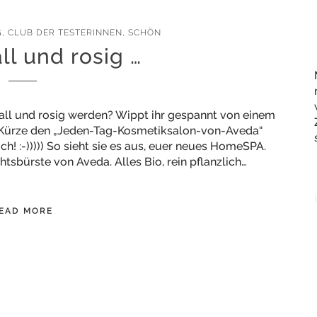
G
,
CLUB DER TESTERINNEN
,
SCHÖN
ll und rosig …
rall und rosig werden? Wippt ihr gespannt von einem
in Kürze den „Jeden-Tag-Kosmetiksalon-von-Aveda“
h! :-))))) So sieht sie es aus, euer neues HomeSPA.
htsbürste von Aveda. Alles Bio, rein pflanzlich…
EAD MORE