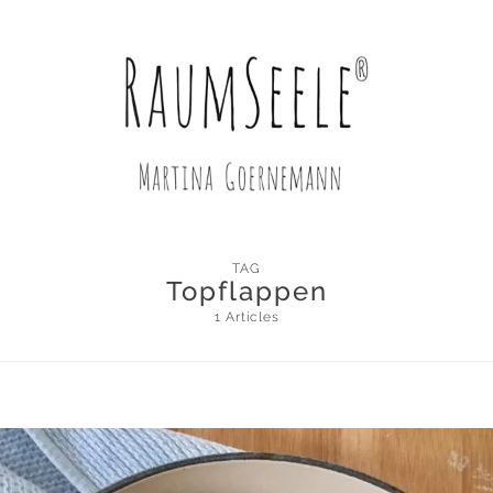
TAG
Topflappen
1 Articles